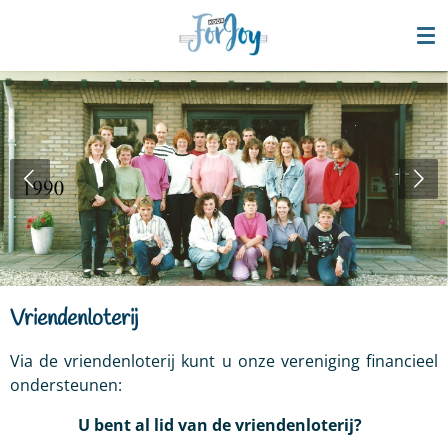
Ga
direct
naar
de
hoofdinhoud
Vriendenloterij
Via de vriendenloterij kunt u onze vereniging financieel
ondersteunen:
U bent al lid van d
e
vriendenloterij
?