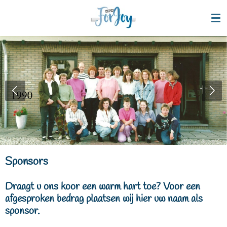
Ga
direct
naar
de
hoofdinhoud
Sponsors
Draagt u ons koor een warm hart toe? Voor een
afgesproken bedrag plaatsen wij hier uw naam als
sponsor.